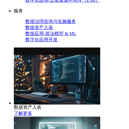
数字化应用-云捷集成中间件（ESB）
服务
数据治理咨询与实施服务
数据资产入表
数据应用-算法模型 & ML
数字化应用开发
数据资产入表
了解更多