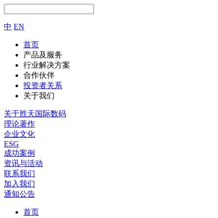
中
EN
首页
产品及服务
行业解决方案
合作伙伴
投资者关系
关于我们
关于胜天国际数码
理论著作
企业文化
ESG
成功案例
资讯与活动
联系我们
加入我们
通知公告
首页