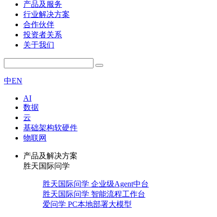
产品及服务
行业解决方案
合作伙伴
投资者关系
关于我们
中
EN
AI
数据
云
基础架构软硬件
物联网
产品及解决方案
胜天国际问学
胜天国际问学 企业级Agent中台
胜天国际问学 智能流程工作台
爱问学 PC本地部署大模型