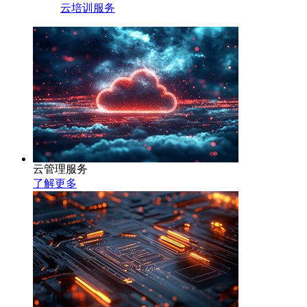
云培训服务
云管理服务
了解更多