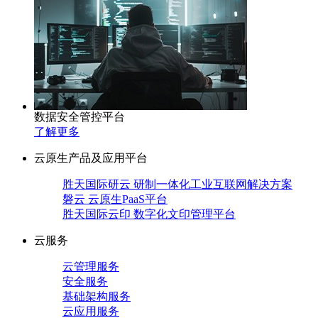
数据安全管控平台
了解更多
云原生产品及应用平台
胜天国际研云 研制一体化工业互联网解决方案
磐云 云原生PaaS平台
胜天国际云印 数字化文印管理平台
云服务
云管理服务
安全服务
基础架构服务
云应用服务